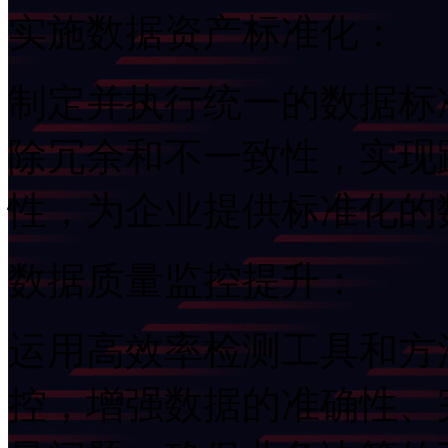
实施数据资产标准化：
制定并执行统一的数据标准
除冗余和不一致性，
性，为企业提供标准化
数据质量监控提升：
运用高效率检测工具和方法
控，增强数据的准确性