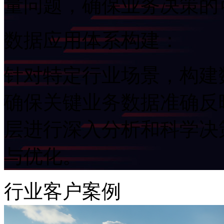
量问题，确保业务决策
数据应用体系构建：
针对特定行业场景，构建
确保关键业务数据准确反映
层进行深入分析和科学决策
与优化。
行业客户案例