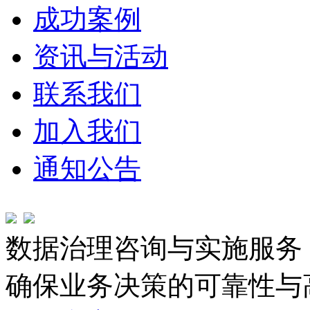
成功案例
资讯与活动
联系我们
加入我们
通知公告
数据治理咨询与实施服务
确保业务决策的可靠性与