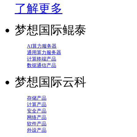
了解更多
梦想国际鲲泰
AI算力服务器
通用算力服务器
计算终端产品
数据通信产品
梦想国际云科
存储产品
计算产品
安全产品
网络产品
软件产品
外设产品