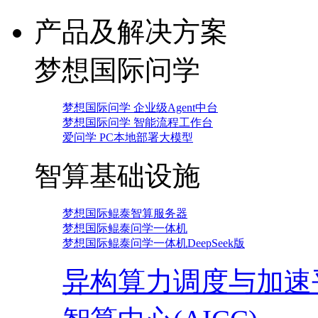
产品及解决方案
梦想国际问学
梦想国际问学 企业级Agent中台
梦想国际问学 智能流程工作台
爱问学 PC本地部署大模型
智算基础设施
梦想国际鲲泰智算服务器
梦想国际鲲泰问学一体机
梦想国际鲲泰问学一体机DeepSeek版
异构算力调度与加速