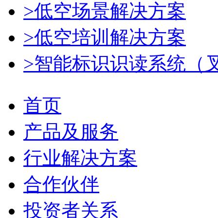
>低空场景解决方案
>低空培训解决方案
>智能标识识读系统（
首页
产品及服务
行业解决方案
合作伙伴
投资者关系