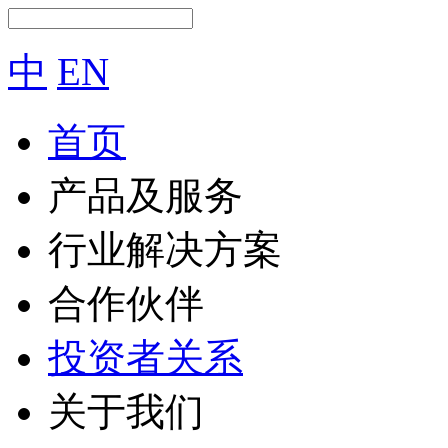
中
EN
首页
产品及服务
行业解决方案
合作伙伴
投资者关系
关于我们