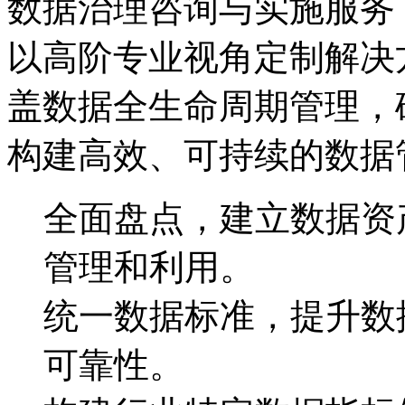
数据治理咨询与实施服务
以高阶专业视角定制解决方案
盖数据全生命周期管理，
构建高效、可持续的数据
全面盘点，建立数据
管理和利用。
统一数据标准，提升
可靠性。