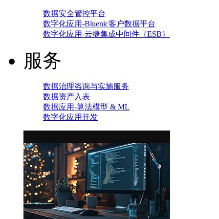
数据安全管控平台
数字化应用-Bluenic客户数据平台
数字化应用-云捷集成中间件（ESB）
服务
数据治理咨询与实施服务
数据资产入表
数据应用-算法模型 & ML
数字化应用开发