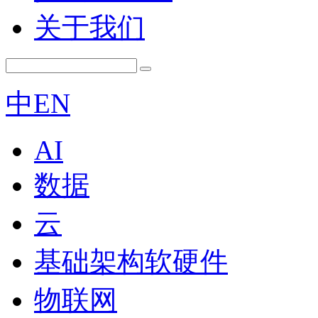
关于我们
中
EN
AI
数据
云
基础架构软硬件
物联网