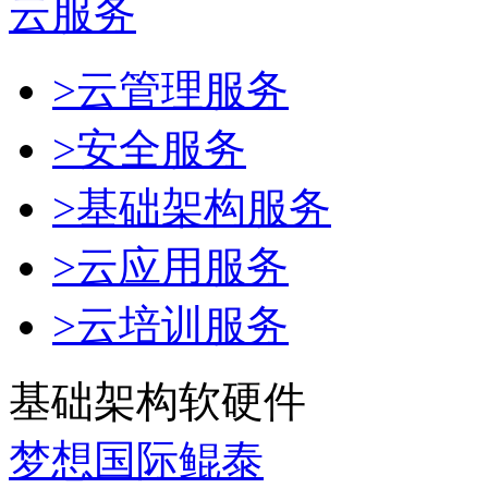
云服务
>云管理服务
>安全服务
>基础架构服务
>云应用服务
>云培训服务
基础架构软硬件
梦想国际鲲泰