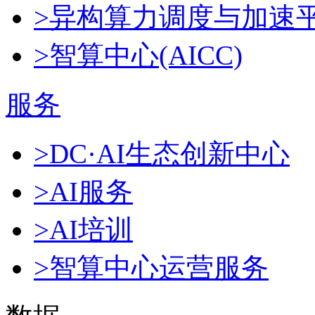
>异构算力调度与加速
>智算中心(AICC)
服务
>DC·AI生态创新中心
>AI服务
>AI培训
>智算中心运营服务