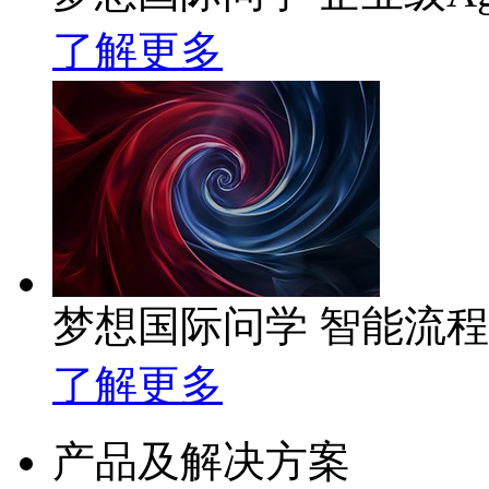
了解更多
梦想国际问学 智能流
了解更多
产品及解决方案