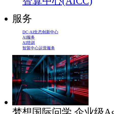
智算中心(AICC)
服务
DC·AI生态创新中心
AI服务
AI培训
智算中心运营服务
梦想国际问学 企业级Ag